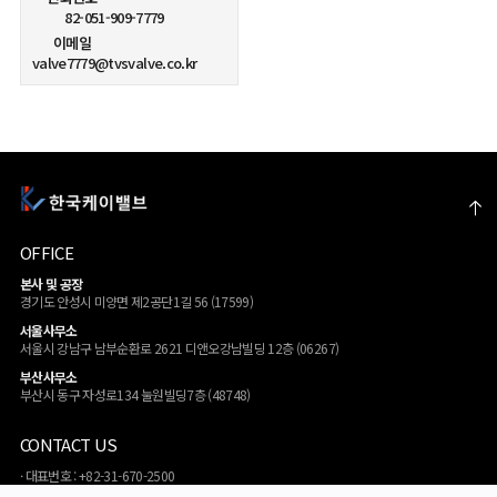
82-051-909-7779
이메일
valve7779@tvsvalve.co.kr
OFFICE
본사 및 공장
경기도 안성시 미양면 제2공단1길 56 (17599)
서울사무소
서울시 강남구 남부순환로 2621 디앤오강남빌딩 12층 (06267)
부산사무소
부산시 동구 자성로134 눌원빌딩7층 (48748)
CONTACT US
· 대표번호 : +82-31-670-2500
· 대표메일 : sales@kkv.co.kr