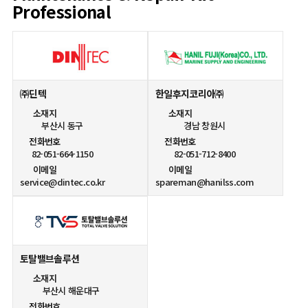
Professional
㈜딘텍
한일후지코리아㈜
소재지
소재지
부산시 동구
경남 창원시
전화번호
전화번호
82-051-664-1150
82-051-712-8400
이메일
이메일
service@dintec.co.kr
spareman@hanilss.com
토탈밸브솔루션
소재지
부산시 해운대구
전화번호